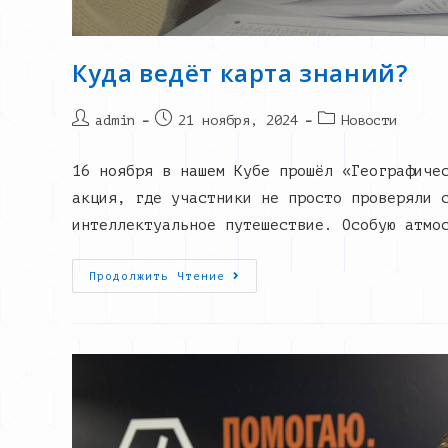
Куда ведёт карта знаний?
Post
Запись
Post
admin
21 ноября, 2024
Новости
author:
опубликована:
category:
16 ноября в нашем Кубе прошёл «Географиче
акция, где участники не просто проверяли 
интеллектуальное путешествие. Особую атмо
Куда
Продолжить Чтение
Ведёт
Карта
Знаний?