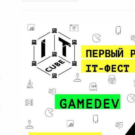
Квест
По
GameDev
«Скрижали
Лагов»!