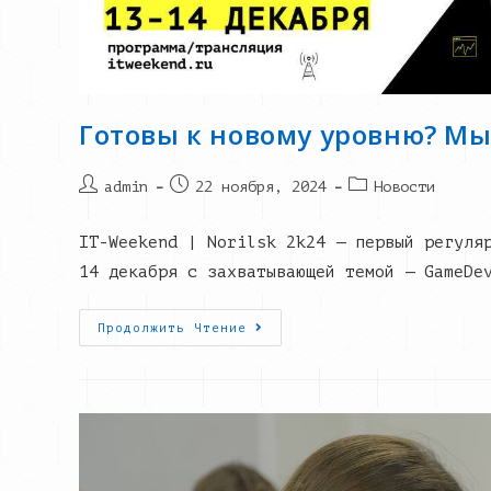
Готовы к новому уровню? Мы
Post
Запись
Post
admin
22 ноября, 2024
Новости
author:
опубликована:
category:
IT-Weekend | Norilsk 2k24 — первый регуля
14 декабря с захватывающей темой — GameDe
Готовы
Продолжить Чтение
К
Новому
Уровню?
Мы
Возвращаемся!