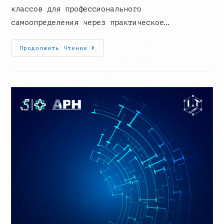
классов для профессионального
самоопределения через практическое…
В
Продолжить Чтение
IT-
Кубе
Прошел
Марафон
Для
Школьников