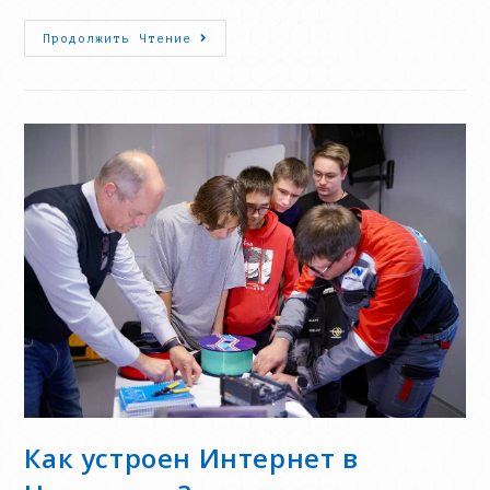
5
Продолжить Чтение
Дней
До
Старта
«Техно-
Бизнес
Школы
2.0»
Как устроен Интернет в