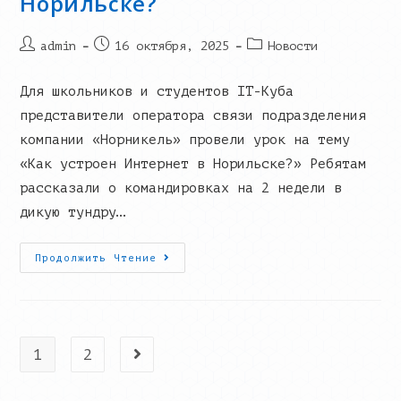
Норильске?
Post
Запись
Post
admin
16 октября, 2025
Новости
author:
опубликована:
category:
Для школьников и студентов IT-Куба
представители оператора связи подразделения
компании «Норникель» провели урок на тему
«Как устроен Интернет в Норильске?» Ребятам
рассказали о командировках на 2 недели в
дикую тундру…
Как
Продолжить Чтение
Устроен
Интернет
В
Норильске?
1
2
Go to the next page