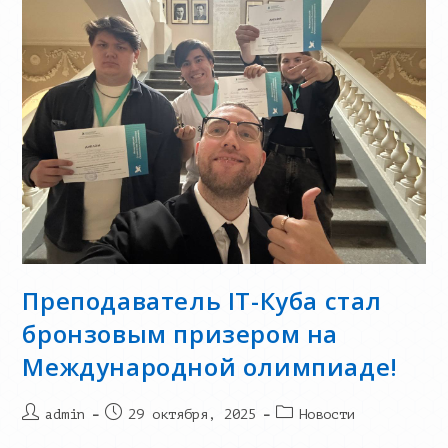
Преподаватель IT-Куба стал
бронзовым призером на
Международной олимпиаде!
Post
Запись
Post
admin
29 октября, 2025
Новости
author:
опубликована:
category: