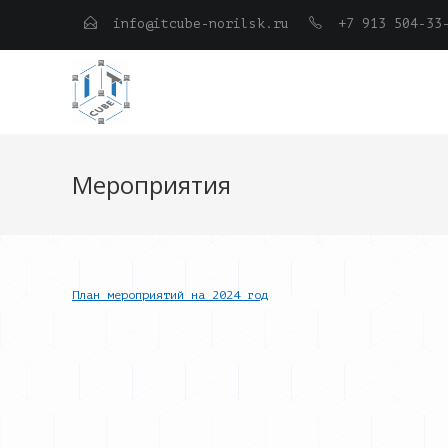
Перейти
info@itcube-norilsk.ru
+7 913 504-33
к
содержимому
Мероприятия
План мероприятий на 2024 год