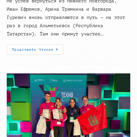
Не успев вернуться из Нижнего Новгорода,
Иван Ефремов, Арина Трямкина и Варвара
Гуревич вновь отправляются в путь — на этот
раз в город Альметьевск (Республика
Татарстан). Там они примут участие…
«Арктические
Продолжить Чтение
Креветки»
Продолжают
Покорять
Новые
Горизонты!