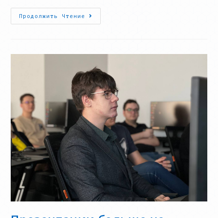
«Арктические
Продолжить Чтение
Креветки»
Завоевали
Бронзу
На
Международном
Фестивале!