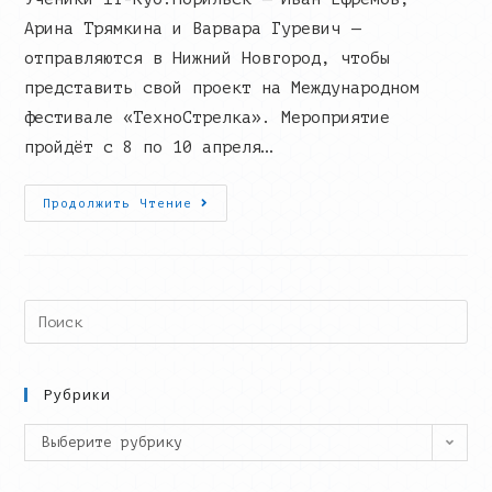
Арина Трямкина и Варвара Гуревич —
отправляются в Нижний Новгород, чтобы
представить свой проект на Международном
фестивале «ТехноСтрелка». Мероприятие
пройдёт с 8 по 10 апреля…
IT-
Продолжить Чтение
Куб.Норильск
Вышел
На
Международный
Уровень!
Search
this
website
Рубрики
Рубрики
Выберите рубрику