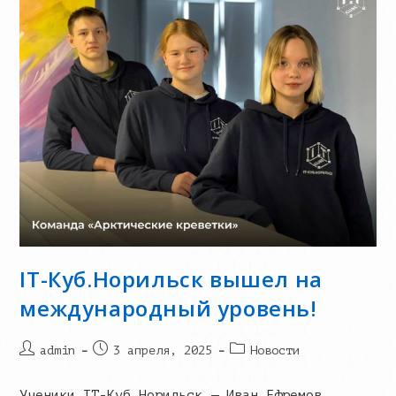
IT-Куб.Норильск вышел на
международный уровень!
Post
Запись
Post
admin
3 апреля, 2025
Новости
author:
опубликована:
category:
Ученики IT-Куб.Норильск — Иван Ефремов,