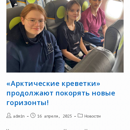
«Арктические креветки»
продолжают покорять новые
горизонты!
Post
Запись
Post
admin
16 апреля, 2025
Новости
author:
опубликована:
category: