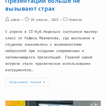
Презентации больше не
вызывают страх
Post
Запись
Post
admin
10 апреля, 2025
Новости
author:
опубликована:
category:
5 апреля в IT-Куб.Норильск состоялся мастер-
класс от Рафиса Мавлютова, где школьники и
студенты знакомились с возможностями
нейросетей при создании современных и
запоминающихся презентаций. Главной идеей
встречи стало практическое использование
инструментов…
Презентации
Продолжить Чтение
Больше
Не
Вызывают
Страх