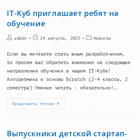
«IT-
Куб.Норильск»
Ведет
IT-Куб приглашает ребят на
Набор
Школьников
обучение
1-
11
Классов
На
Post
Запись
Post
admin
14 августа, 2023
Новости
2023-
author:
опубликована:
category:
2024
Учебный
Год
Если вы мечтаете стать юным разработчиком,
то просим вас обратить внимание на следующие
направления обучения в нашем IT-Кубе!
Алгоритмика и основы Scratch (2-4 классы, 2
семестра) Умение читать - обязательно!…
IT-
Продолжить Чтение
Куб
Приглашает
Ребят
На
Обучение
Выпускники детской стартап-