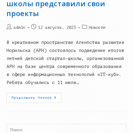
школы представили свои
проекты
Post
Запись
Post
admin
12 августа, 2023
Новости
author:
опубликована:
category:
В креативном пространстве Агентства развития
Норильска (АРН) состоялось подведение итогов
летней детской стартап-школы, организованной
АРН на базе центра современного образования
в сфере информационных технологий «IT-куб».
Ребята обучались с 11 июля…
Выпускники
Продолжить Чтение
Детской
Стартап-
Школы
Представили
Свои
Проекты
Search