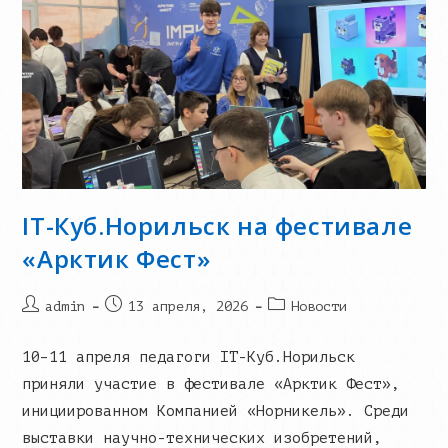
IT-Куб.Норильск на фестивале
«Арктик Фест»
Post
Запись
Post
admin
13 апреля, 2026
Новости
author:
опубликована:
category:
10–11 апреля педагоги IT-Куб.Норильск
приняли участие в фестивале «Арктик Фест»,
инициированном Компанией «Норникель». Среди
выставки научно-технических изобретений,