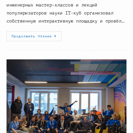
инженерных мастер-классов и лекций
популяризаторов науки IT-куб организовал
собственную интерактивную площадку и провёл…
IT-
Продолжить Чтение
Куб.Норильск
На
Фестивале
«Арктик
Фест»