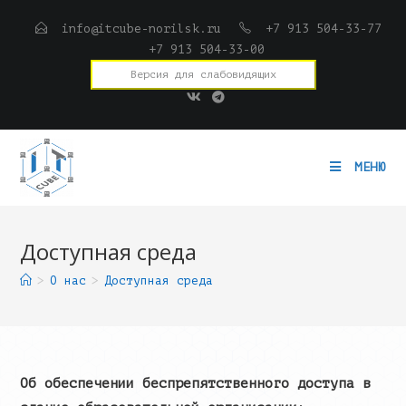
Перейти
info@itcube-norilsk.ru
+7 913 504-33-77
к
+7 913 504-33-00
содержимому
Версия для слабовидящих
МЕНЮ
Доступная среда
>
О нас
>
Доступная среда
Об обеспечении беспрепятственного доступа в