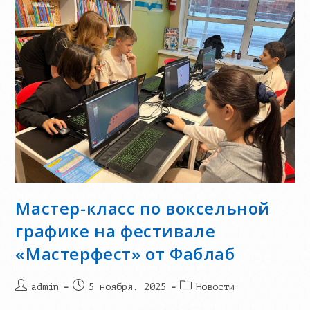
Мастер-класс по воксельной
графике на фестивале
«Мастерфест» от Фаблаб
Post
Запись
Post
admin
5 ноября, 2025
Новости
author:
опубликована:
category: