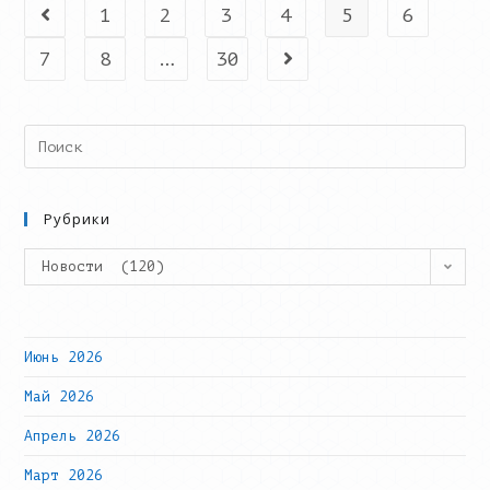
2.0»
1
2
3
4
5
6
Go to the previous page
7
8
…
30
Go to the next page
Search
this
website
Рубрики
Рубрики
Новости (120)
Июнь 2026
Май 2026
Апрель 2026
Март 2026