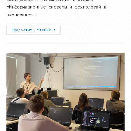
«Информационные системы и технологий в
экономике»…
Преподаватель
Продолжить Чтение
IT-
Куба
Стал
Бронзовым
Призером
На
Международной
Олимпиаде!