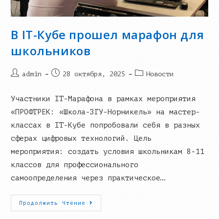
В IT-Кубе прошел марафон для
школьников
Post
Запись
Post
admin
28 октября, 2025
Новости
author:
опубликована:
category:
Участники IT-Марафона в рамках мероприятия
«ПРОФТРЕК: «Школа-ЗГУ-Норникель» на мастер-
классах в IT-Кубе попробовали себя в разных
сферах цифровых технологий. Цель
мероприятия: создать условия школьникам 8-11
классов для профессионального
самоопределения через практическое…
В
Продолжить Чтение
IT-
Кубе