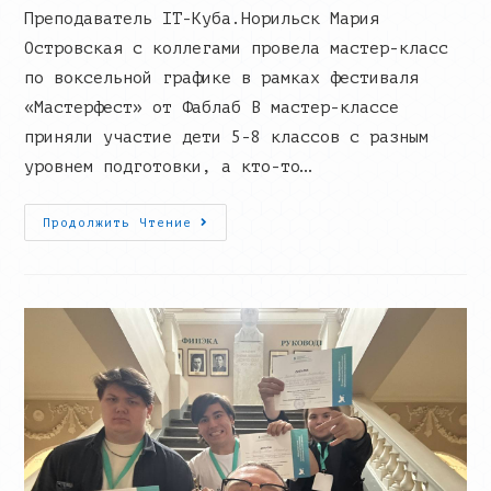
Преподаватель IT-Куба.Норильск Мария
Островская с коллегами провела мастер-класс
по воксельной графике в рамках фестиваля
«Мастерфест» от Фаблаб В мастер-классе
приняли участие дети 5-8 классов с разным
уровнем подготовки, а кто-то…
Мастер-
Продолжить Чтение
Класс
По
Воксельной
Графике
На
Фестивале
«Мастерфест»
От
Фаблаб