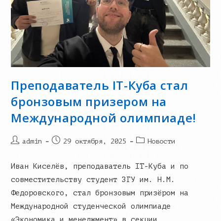
Преподаватель IT-Куба стал
бронзовым призером на
Международной олимпиаде!
Post
Запись
Post
admin
29 октября, 2025
Новости
author:
опубликована:
category:
Иван Киселёв, преподаватель IT-Куба и по
совместительству студент ЗГУ им. Н.М.
Федоровского, стал бронзовым призёром на
Международной студенческой олимпиаде
«Экономика и менеджмент» в секции