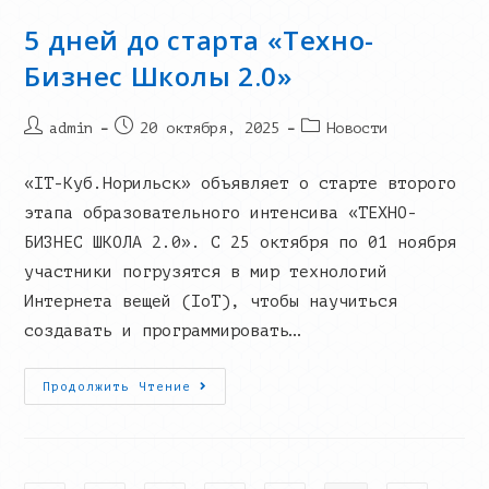
5 дней до старта «Техно-
Бизнес Школы 2.0»
Post
Запись
Post
admin
20 октября, 2025
Новости
author:
опубликована:
category:
«IT-Куб.Норильск» объявляет о старте второго
этапа образовательного интенсива «ТЕХНО-
БИЗНЕС ШКОЛА 2.0». С 25 октября по 01 ноября
участники погрузятся в мир технологий
Интернета вещей (IoT), чтобы научиться
создавать и программировать…
5
Продолжить Чтение
Дней
До
Старта
«Техно-
Бизнес
Школы