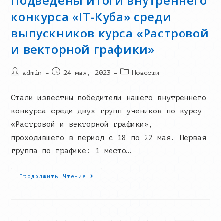
Подведены итоги внутреннего
конкурса «IT-Куба» среди
выпускников курса «Растровой
и векторной графики»
Post
Запись
Post
admin
24 мая, 2023
Новости
author:
опубликована:
category:
Стали известны победители нашего внутреннего
конкурса среди двух групп учеников по курсу
«Растровой и векторной графики»,
проходившего в период с 18 по 22 мая. Первая
группа по графике: 1 место…
Подведены
Продолжить Чтение
Итоги
Внутреннего
Конкурса
«IT-
Куба»
Среди