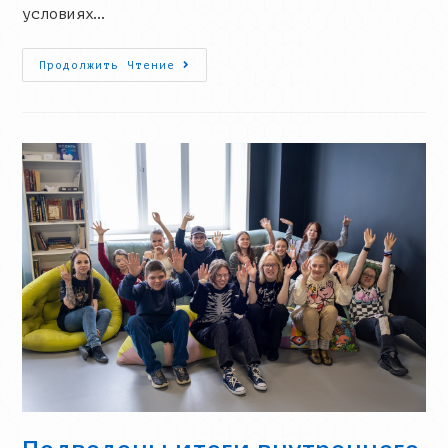
условиях…
В
Продолжить Чтение
IT-
Кубе
Прошел
Хакатон
Среди
Выпускников
Проекта
«Юнит»