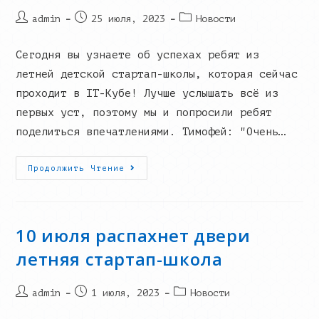
Post
Запись
Post
admin
25 июля, 2023
Новости
author:
опубликована:
category:
Сегодня вы узнаете об успехах ребят из
летней детской стартап-школы, которая сейчас
проходит в IT-Кубе! Лучше услышать всё из
первых уст, поэтому мы и попросили ребят
поделиться впечатлениями. Тимофей: "Очень…
Работа
Продолжить Чтение
Летней
Стартап-
Школы
10 июля распахнет двери
летняя стартап-школа
Post
Запись
Post
admin
1 июля, 2023
Новости
author:
опубликована:
category: