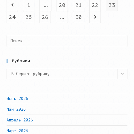
Выпускников
1
…
20
21
22
23
Go to the previous page
Курса
«Растровой
И
24
25
26
…
30
Go to the next p
Векторной
Графики»
Search
this
website
Рубрики
Рубрики
Выберите рубрику
Июнь 2026
Май 2026
Апрель 2026
Март 2026