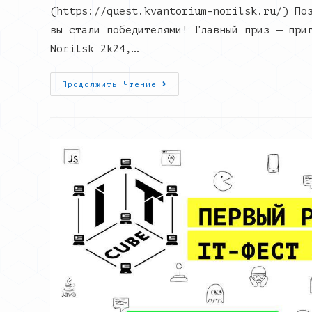
(https://quest.kvantorium-norilsk.ru/) По
вы стали победителями! Главный приз — при
Norilsk 2k24,…
Онлайн-
Продолжить Чтение
Квест
«Скрижали
Лагов»
Завершен!