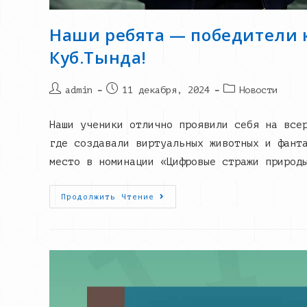
Наши ребята — победители к
Куб.Тында!
Post
Запись
Post
admin
11 декабря, 2024
Новости
author:
опубликована:
category:
Наши ученики отлично проявили себя на все
где создавали виртуальных животных и фант
место в номинации «Цифровые стражи природ
Наши
Продолжить Чтение
Ребята
—
Победители
Конкурса
«КиберZOO»
От
IT-
Куб.Тында!