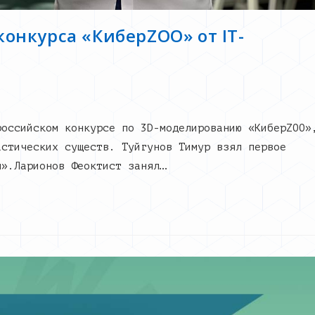
онкурса «КиберZOO» от IT-
российском конкурсе по 3D-моделированию «КиберZOO»
астических существ. Туйгунов Тимур взял первое
ы».Ларионов Феоктист занял…