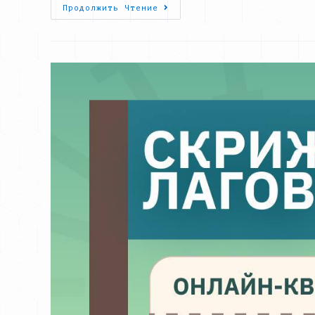
IT-
Продолжить Чтение
Weekend
|
Norilsk
2k24
Ждёт
Вас!
Регистрация
Открыта!