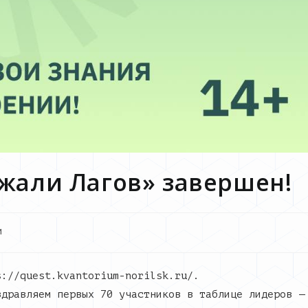
жали Лагов» завершен!
и
s://quest.kvantorium-norilsk.ru/.
здравляем первых 70 участников в таблице лидеров —