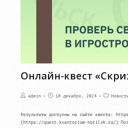
Онлайн-квест «Скри
Post
Запись
Post
admin
10 декабря, 2024
Новост
author:
опубликована:
category:
Результаты доступны на сайте квеста: http
(https://quest.kvantorium-norilsk.ru/) По