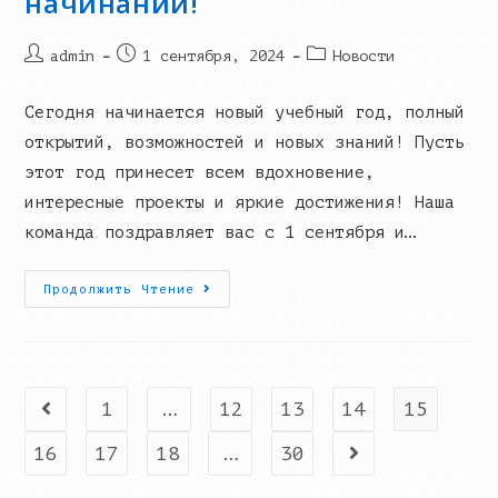
начинаний!
Лицея!
Post
Запись
Post
admin
1 сентября, 2024
Новости
author:
опубликована:
category:
Сегодня начинается новый учебный год, полный
открытий, возможностей и новых знаний! Пусть
этот год принесет всем вдохновение,
интересные проекты и яркие достижения! Наша
команда поздравляет вас с 1 сентября и…
С
Продолжить Чтение
Днем
Знаний
И
Новых
Начинаний!
1
…
12
13
14
15
Go to the previous page
16
17
18
…
30
Go to the next p