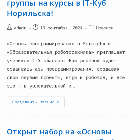
группы на курсы в IT-Куб
Норильска!
Post
Запись
Post
admin
19 сентября, 2024
Новости
author:
опубликована:
category:
«Основы программирования в Scratch» и
«Образовательная робототехника» приглашают
учеников 1-5 классов. Ваш ребёнок будет
осваивать азы программирования, создавая
свои первые проекты, игры и роботов, и всё
это — в увлекательной и…
Открыты
Продолжить Чтение
Дополнительные
Группы
На
Курсы
В
IT-
Открыт набор на «Основы
Куб
Норильска!