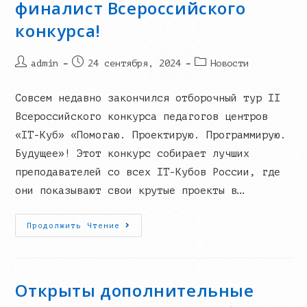
финалист Всероссийского
конкурса!
Post
Запись
Post
admin
24 сентября, 2024
Новости
author:
опубликована:
category:
Совсем недавно закончился отборочный тур II
Всероссийского конкурса педагогов центров
«IT-Куб» «Помогаю. Проектирую. Программирую.
Будущее»! Этот конкурс собирает лучших
преподавателей со всех IT-Кубов России, где
они показывают свои крутые проекты в…
Наш
Продолжить Чтение
Преподаватель
—
Финалист
Всероссийского
Конкурса!
Открыты дополнительные