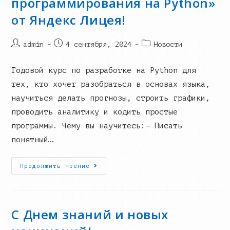
программирования на Python»
от Яндекс Лицея!
Post
Запись
Post
admin
4 сентября, 2024
Новости
author:
опубликована:
category:
Годовой курс по разработке на Python для
тех, кто хочет разобраться в основах языка,
научиться делать прогнозы, строить графики,
проводить аналитику и кодить простые
программы. Чему вы научитесь:— Писать
понятный…
Открыт
Продолжить Чтение
Набор
На
«Основы
Программирования
На
Python»
С Днем знаний и новых
От
Яндекс