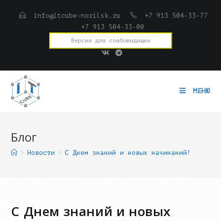
Перейти
info@itcube-norilsk.ru
+7 913 504-33-77
к
+7 913 504-33-00
содержимому
Версия для слабовидящих
МЕНЮ
Блог
>
Новости
>
С Днем знаний и новых начинаний!
С Днем знаний и новых