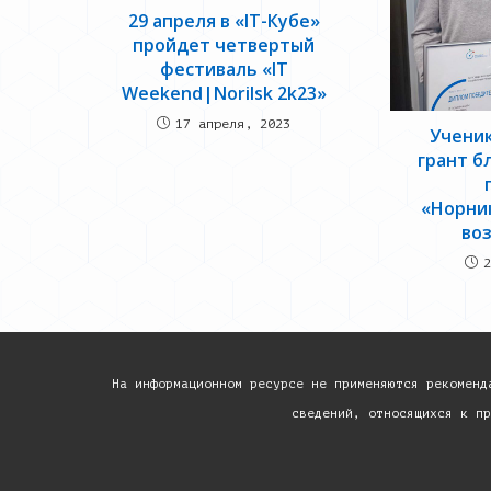
29 апреля в «IT-Кубе»
пройдет четвертый
фестиваль «IT
Weekend|Norilsk 2k23»
17 апреля, 2023
Ученик
грант б
«Норни
во
2
На информационном ресурсе не применяются рекоменд
сведений, относящихся к пр