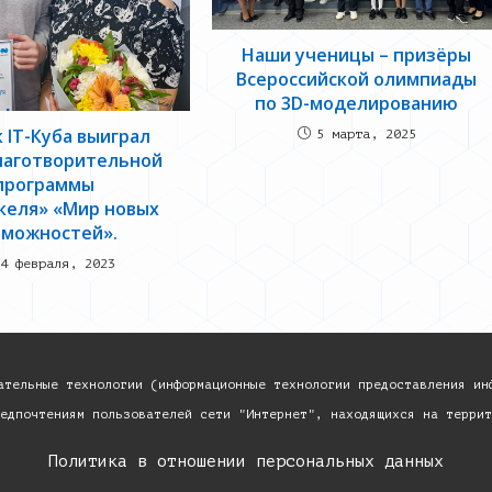
Наши ученицы – призёры
Всероссийской олимпиады
по 3D-моделированию
 IT-Куба выиграл
5 марта, 2025
лаготворительной
программы
келя» «Мир новых
зможностей».
4 февраля, 2023
ательные технологии (информационные технологии предоставления ин
едпочтениям пользователей сети "Интернет", находящихся на террит
«
Политика в отношении персональных данных
»