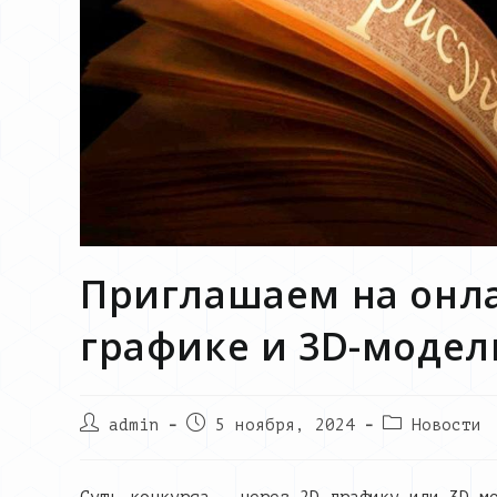
Приглашаем на онла
графике и 3D-модел
Post
Запись
Post
admin
5 ноября, 2024
Новости
author:
опубликована:
category: