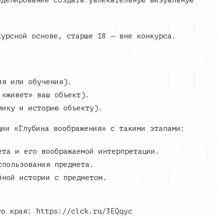
оделирование создать увлекательную визуальную
курсной основе, старше 18 — вне конкурса.
ия или обучения).
 «живет» ваш объект).
мику и историю объекту).
ции «Глубина воображения» с такими этапами:
ета и его воображаемой интерпретации.
спользования предмета.
йной истории с предметом.
го края: https://clck.ru/3EQqyc