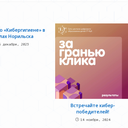
о «Кибергигиене» в
лах Норильска
5 декабря, 2023
Встречайте кибер-
победителей!
14 ноября, 2024