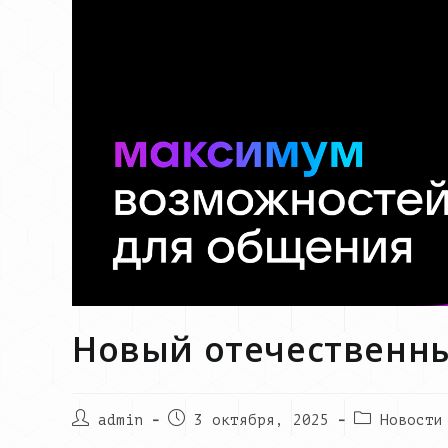
Новый отечественн
Post
Запись
Post
admin
3 октября, 2025
Новости
author:
опубликована:
category: