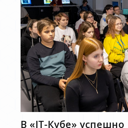
В «IT-Кубе» успешн