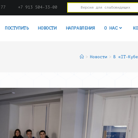
-77
+7 913 504-33-00
Версия для слабовидящих
ПОСТУПИТЬ
НОВОСТИ
НАПРАВЛЕНИЯ
О НАС
К
>
Новости
>
В «IT-Кубе