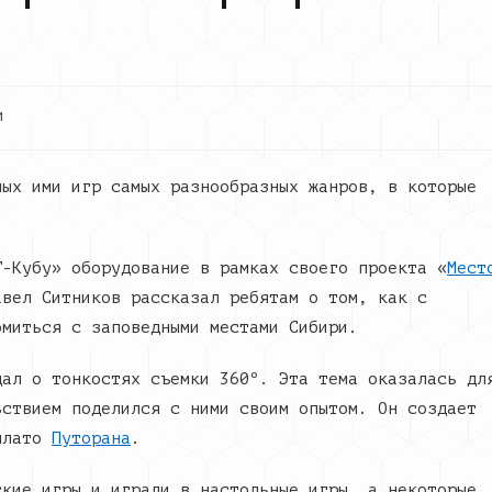
и
ных ими игр самых разнообразных жанров, в которые
-Кубу» оборудование в рамках своего проекта «
Мест
авел Ситников рассказал ребятам о том, как с
омиться с заповедными местами Сибири.
дал о тонкостях съемки 360º. Эта тема оказалась дл
ьствием поделился с ними своим опытом. Он создает
плато
Путорана
.
ские игры и играли в настольные игры, а некоторые