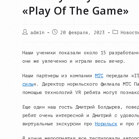
«Play Of The Game»
Post
Запись
Post
admin
20 февраля, 2023
Новост
author:
опубликована:
category:
Наши ученики показали около 15 разработан
они же увлеченно и играли весь вечер.
Наши партнеры из компании
МТС
передали «IT
силы
«. Директор норильского филиала МТС П
помощью технологий VR ребята могут познак
Еще один наш гость Дмитрий Болдырев, пове
ребят очень интересной и Дмитрий с удовол
виртуальные экскурсии про
Норильск
и про 
В конце мероприятия все тестировали автор