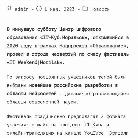
Post
Запись
Post
admin
1 мая, 2023
Новости
author:
опубликована:
category:
В минувшую субботу Центр цифрового
образования «IT-Куб.Норильск», открывшийся в
2020 году в рамках Нацпроекта «Образование»,
провел в городе четвертый по счету фестиваль
«IT Weekend|Norilsk».
По запросу постоянных участников темой были
выбраны
новейшие российские разработки в
области нейросетей
— динамично развивающейся
области современной науки.
Фестиваль традиционно предполагал 2 формата
участия: офлайн на площадке IT-Куба и
онлайн-трансляцию на канале YouTube. Зрители