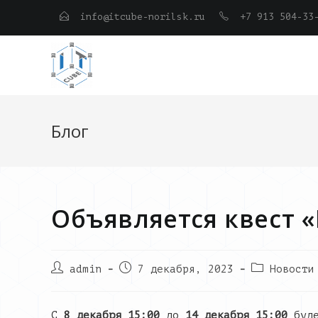
Перейти
info@itcube-norilsk.ru
+7 913 504-33
к
содержимому
Блог
Объявляется квест 
Post
Запись
Post
admin
7 декабря, 2023
Новости
author:
опубликована:
category:
С
8 декабря 15:00
до
14 декабря 15:00
буде