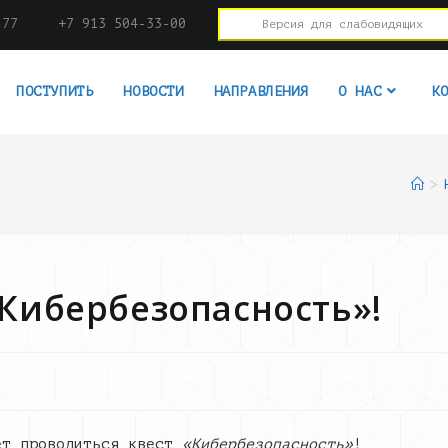
-77
+7 913 504-33-00
Версия для слабовидящих
ПОСТУПИТЬ
НОВОСТИ
НАПРАВЛЕНИЯ
О НАС
К
>
«Кибербезопасность»!
т проводиться квест
«Кибербезопасность»
!