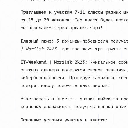
Приглашаем к участию 7-11 классы разных ш
от
15 до 20 человек
. Сам квест будет прох
мы передадим через организатора!
Главный приз:
3 команды-победителя получа
| Norilsk 2k23
, где вас ждут три крутых с
IT-Weekend | Norilsk 2k23:
Уникальное собы
опытных спикера поделятся своими знаниями
кибербезопасности. Проведут различные кве
подарят массу положительных эмоций!
Участвовать в квесте — значит выйти за пр
реальных сценариях и получить ценный опыт
Основные условия участия в квесте: