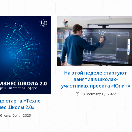
На этой неделе стартуют
занятия в школах-
участниках проекта «Юнит»
19 сентября, 2022
до старта «Техно-
ес Школы 2.0»
0 октября, 2025