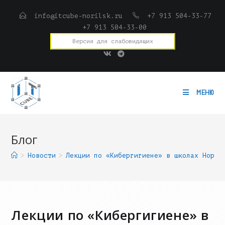
Перейти
info@itcube-norilsk.ru
+7 913 504-33-77
к
+7 913 504-33-00
содержимому
Версия для слабовидящих
МЕНЮ
Блог
>
Новости
>
Лекции по «Кибергигиене» в школах Норил
Лекции по «Кибергигиене» в