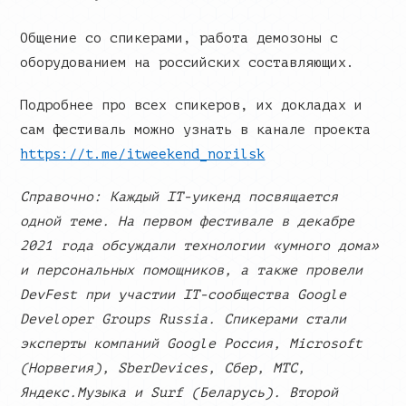
Общение со спикерами, работа демозоны с
оборудованием на российских составляющих.
Подробнее про всех спикеров, их докладах и
сам фестиваль можно узнать в канале проекта
https://t.me/itweekend_norilsk
Справочно: Каждый
IT
-уикенд посвящается
одной теме. На первом фестивале в декабре
2021 года обсуждали технологии «умного дома»
и персональных помощников, а также провели
DevFest
при участии
IT
-сообщества
Google
Developer
Groups
Russia
. Спикерами стали
эксперты компаний
Google
Россия, Microsoft
(Норвегия), SberDevices, Сбер, МТС,
Яндекс.Музыка и
Surf
(Беларусь). Второй