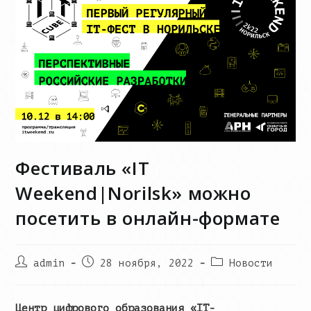
Фестиваль «IT
Weekend|Norilsk» можно
посетить в онлайн-формате
Post
Запись
Post
admin
28 ноября, 2022
Новости
author:
опубликована:
category:
Центр цифрового образования «
IT
-